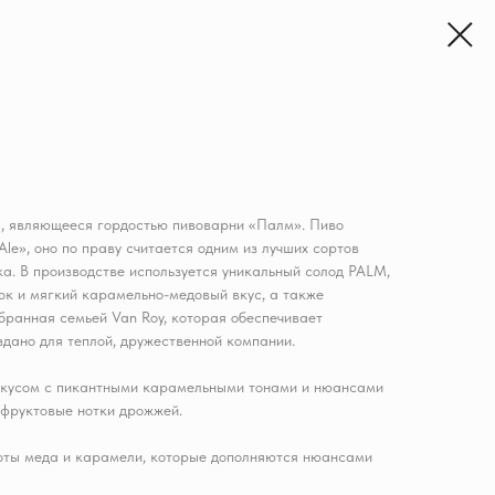
я, являющееся гордостью пивоварни «Палм». Пиво
Ale», оно по праву считается одним из лучших сортов
ка. В производстве используется уникальный солод PALM,
ок и мягкий карамельно-медовый вкус, а также
ранная семьей Van Roy, которая обеспечивает
здано для теплой, дружественной компании.
вкусом с пикантными карамельными тонами и нюансами
 фруктовые нотки дрожжей.
оты меда и карамели, которые дополняются нюансами