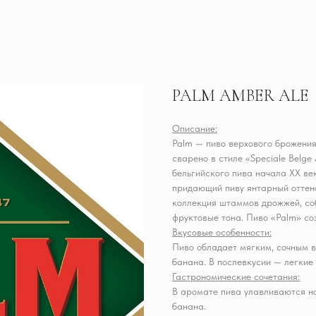
PALM AMBER ALE
Описание:
Palm — пиво верхового брожени
сварено в стиле «Speciale Belge 
бельгийского пива начала XX ве
придающий пиву янтарный оттен
коллекция штаммов дрожжей, соб
фруктовые тона. Пиво «Palm» со
Вкусовые особенности:
Пиво обладает мягким, сочным 
банана. В послевкусии — легкие
Гастрономические сочетания:
В аромате пива улавливаются н
банана.