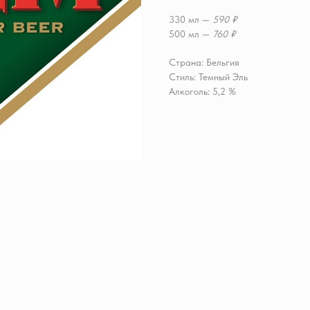
330 мл —
590 ₽
500 мл —
760 ₽
Страна: Бельгия
Стиль: Темный Эль
Алкоголь: 5,2 %