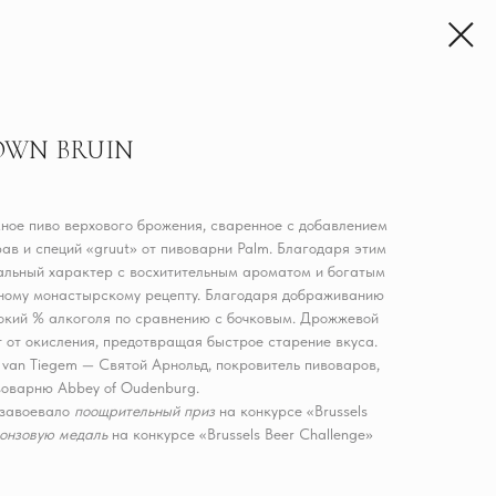
OWN BRUIN
мное пиво верхового брожения, сваренное с добавлением
рав и специй «gruut» от пивоварни Palm. Благодаря этим
уальный характер с восхитительным ароматом и богатым
нному монастырскому рецепту. Благодаря дображиванию
сокий % алкоголя по сравнению с бочковым. Дрожжевой
 от окисления, предотвращая быстрое старение вкуса.
 van Tiegem — Святой Арнольд, покровитель пивоваров,
воварню Abbey of Oudenburg.
 завоевало
поощрительный приз
на конкурсе «Brussels
онзовую медаль
на конкурсе «Brussels Beer Challenge»