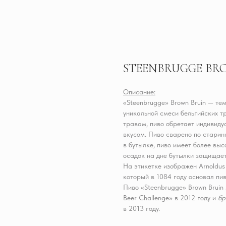
STEENBRUGGE BR
Описание:
«Steenbrugge» Brown Bruin — те
уникальной смеси бельгийских т
травам, пиво обретает индивид
вкусом. Пиво сварено по стари
в бутылке, пиво имеет более вы
осадок на дне бутылки защищает
На этикетке изображен Arnoldus
который в 1084 году основал пи
Пиво «Steenbrugge» Brown Bruin
Beer Challenge» в 2012 году и
бр
в 2013 году.