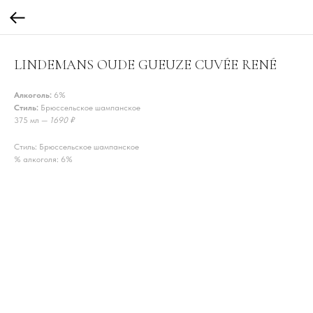
LINDEMANS OUDE GUEUZE CUVÉE RENÉ
Алкоголь:
6%
Стиль:
Брюссельское шампанское
375 мл —
1690 ₽
Стиль: Брюссельское шампанское
% алкоголя: 6%