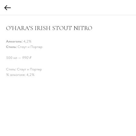
O’HARA’S IRISH STOUT NITRO
Алкоголь:
4,2%
Стиль:
Стаут и Портер
500 мл —
990 ₽
Стиль: Стаут и Портер
% алкоголя: 4,2%