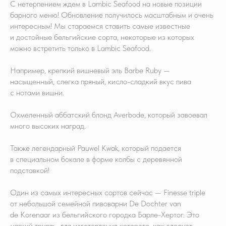
С нетерпением ждем в Lambic Seafood на новые позиции
барного меню! Обновление получилось масштабным и очень
интересным! Мы стараемся ставить самые известные
и достойные бельгийские сорта, некоторые из которых
можно встретить только в Lambic Seafood.
Например, крепкий вишневый эль Barbe Ruby —
насыщенный, слегка пряный, кисло-сладкий вкус пива
с нотами вишни.
Охмеленный аббатский блонд Averbode, который завоевал
много высоких наград.
Также легендарный Pauwel Kwak, который подается
в специальном бокале в форме колбы с деревянной
подставкой!
Один из самых интересных сортов сейчас — Finesse triple
от небольшой семейной пивоварни De Dochter van
de Korenaar из бельгийского городка Барле-Хертог. Это
мягкий трипль, для изготовления которого, как следует