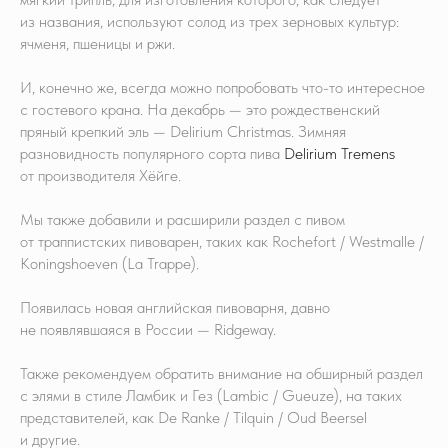
из названия, используют солод из трех зерновых культур:
ячменя, пшеницы и ржи.
И, конечно же, всегда можно попробовать что-то интересное
с гостевого крана. На декабрь — это рождественский
пряный крепкий эль — Delirium Christmas. Зимняя
разновидность популярного сорта пива
Delirium Tremens
от производителя Хёйге.
Мы также добавили и расширили раздел с пивом
от траппистских пивоварен, таких как Rochefort / Westmalle /
Koningshoeven (La Trappe).
Появилась новая английская пивоварня, давно
не появлявшаяся в России — Ridgeway.
Также рекомендуем обратить внимание на обширный раздел
с элями в стиле Ламбик и Гез (Lambic / Gueuze), на таких
представителей, как De Ranke / Tilquin / Oud Beersel
и другие.