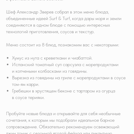
Шеф Александр Зверев собрал в этом меню блюда,
объединенные идеей Surf & Turf, когда дары моря и земли
соединяются в одном блюде с помощью интересных
технологий приготовления, соусов и текстур.
Меню состоит из 8 блюд, познакомим вас с некоторыми:
Хумус из нута с креветками и чиабаттой.
Испанский томатный суп сарсуэла с морепродуктами
и копчеными колбасками из говядины.
Вырезка из говядины на гриле с морепродуктами в соусе
том-ям карри.
Гребешки в хрустящем беконе с тартаром из огурца
в соусе терияки.
Пробуйте новые блюда и открывайте для себя необычные
сочетания, к которым мы подобрали идеальное барное
сопровождение. Обязательно рекомендуем освежающий
джин тоник с сезонной ягодой фейхоа или пикантную