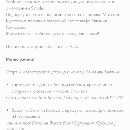
Seafood игристым гастрономическим ужином, совместно
с компанией Simple.
Подборку из 5 отличных игристых вин от сомелье Максима
Курохтина, дополнит авторский сет от шефа Евгения
Гончарова.
Ждем в гости, чтобы разделить праздник с вами!
Начинаем с устриц и беллини в 19.30!
Меню ужина:
Старт: Императорская устрица с манго | Коктейль Беллини
Тартар из говядины с белыми грибами, кремом мисо
с хурмой и рисовыми чипсами с тыквой
Cava Sumarroca Brut Reserva | Пенедес, Испания | ABV 12%
Вафля из булочки бриошь с прошутто, сыром бри, инжиром
и бальзамиком
Veuve Ambal Blanc de Blancs Brut | Бургундия, Франция |
ABV 12%